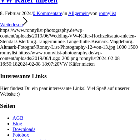
VW Käfer mieten
8. Februar 2024
/
0 Kommentare
/
in
Allgemein
/
von
ronnylist
Weiterlesen
https://www.ronnylist-photography.de/wp-
content/uploads/2019/06/Wedding-VW-Käfer-Hochzeitsauto-mieten-
Stendal-Osterburg-Tangermünde-Tangerhütte-Bismark-Magdeburg-
Altmark-Fotograf-Ronny-List-Photography-12-von-13.jpg
1000
1500
ronnylist
https://www.ronnylist-photography.de/wp-
content/uploads/2019/06/Logo-200.png
ronnylist
2024-02-08
16:50:18
2024-02-08 18:07:20
VW Käfer mieten
Interessante Links
Hier findest Du ein paar interessante Links! Viel Spaß auf unserer
Website :)
Seiten
AGB
Blog
Downloads
Fotobox