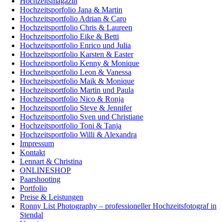
Hochzeitsmagazin
Hochzeitsporfolio Jana & Martin
Hochzeitsportfolio Adrian & Caro
Hochzeitsportfolio Chris & Laureen
Hochzeitsportfolio Eike & Betti
Hochzeitsportfolio Enrico und Julia
Hochzeitsportfolio Karsten & Easter
Hochzeitsportfolio Kenny & Monique
Hochzeitsportfolio Leon & Vanessa
Hochzeitsportfolio Maik & Monique
Hochzeitsportfolio Martin und Paula
Hochzeitsportfolio Nico & Ronja
Hochzeitsportfolio Steve & Jennifer
Hochzeitsportfolio Sven und Christiane
Hochzeitsportfolio Toni & Tanja
Hochzeitsportfolio Willi & Alexandra
Impressum
Kontakt
Lennart & Christina
ONLINESHOP
Paarshooting
Portfolio
Preise & Leistungen
Ronny List Photography – professioneller Hochzeitsfotograf in
Stendal